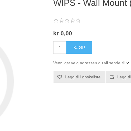
WIPS - Wall Mount (
kr 0,00
KJØP
Vennligst velg adressen du vil sende til
Legg til i ønskeliste
Legg ti