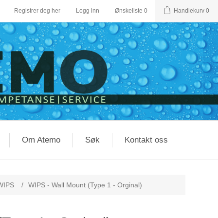
Registrer deg her
Logg inn
Ønskeliste
0
Handlekurv
0
Om Atemo
Søk
Kontakt oss
WIPS
/
WIPS - Wall Mount (Type 1 - Orginal)