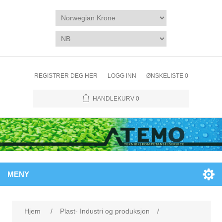
REGISTRER DEG HER
LOGG INN
ØNSKELISTE
0
HANDLEKURV
0
MENY
Hjem
/
Plast- Industri og produksjon
/