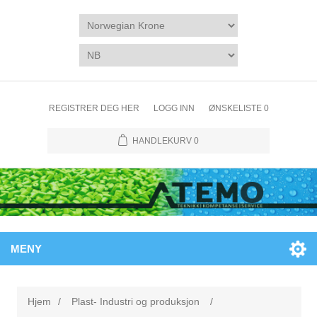
REGISTRER DEG HER
LOGG INN
ØNSKELISTE
0
HANDLEKURV
0
MENY
Hjem
/
Plast- Industri og produksjon
/