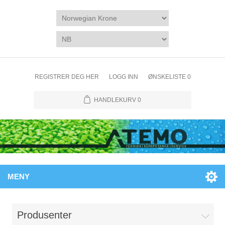
REGISTRER DEG HER
LOGG INN
ØNSKELISTE
0
HANDLEKURV
0
MENY
Produsenter