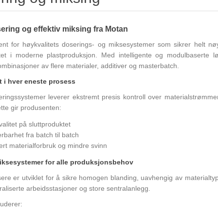
ering og effektiv miksing fra Motan
nt for høykvalitets doserings- og miksesystemer som sikrer helt nøya
itet i moderne plastproduksjon. Med intelligente og modulbaserte lø
mbinasjoner av flere materialer, additiver og masterbatch.
 i hver eneste prosess
ringssystemer leverer ekstremt presis kontroll over materialstrømm
tte gir produsenten:
alitet på sluttproduktet
rbarhet fra batch til batch
rt materialforbruk og mindre svinn
miksesystemer for alle produksjonsbehov
ere er utviklet for å sikre homogen blanding, uavhengig av materialty
aliserte arbeidsstasjoner og store sentralanlegg.
luderer: