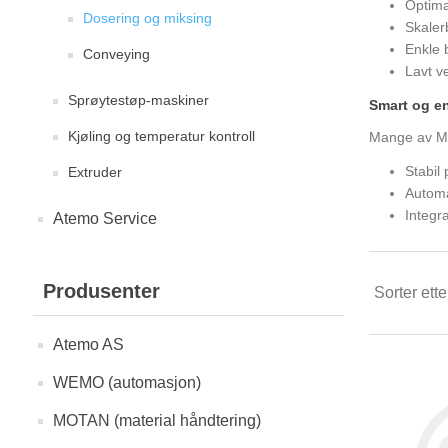
Optima
Dosering og miksing
Skaler
Enkle 
Conveying
Lavt v
Sprøytestøp-maskiner
Smart og en
Kjøling og temperatur kontroll
Mange av Mo
Stabil
Extruder
Automat
Integr
Atemo Service
Produsenter
Sorter ette
Atemo AS
WEMO (automasjon)
MOTAN (material håndtering)