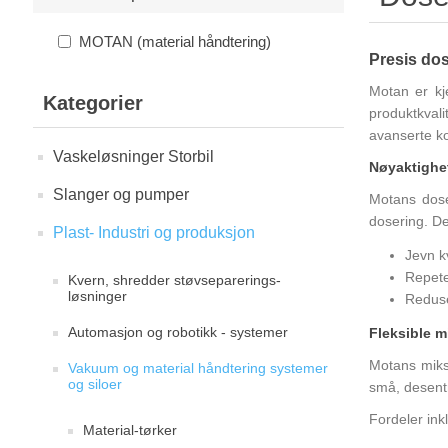
MOTAN (material håndtering)
Presis dos
Motan er kje
Kategorier
produktkval
avanserte ko
Vaskeløsninger Storbil
Nøyaktighet
Slanger og pumper
Motans dose
dosering. De
Plast- Industri og produksjon
Jevn kv
Repete
Kvern, shredder støvseparerings-
løsninger
Reduse
Automasjon og robotikk - systemer
Fleksible 
Motans miks
Vakuum og material håndtering systemer
og siloer
små, desentr
Fordeler ink
Material-tørker