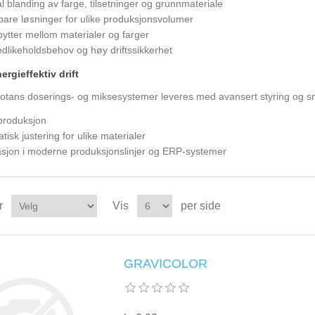
l blanding av farge, tilsetninger og grunnmateriale
bare løsninger for ulike produksjonsvolumer
bytter mellom materialer og farger
edlikeholdsbehov og høy driftssikkerhet
ergieffektiv drift
tans doserings- og miksesystemer leveres med avansert styring og sma
 produksjon
isk justering for ulike materialer
asjon i moderne produksjonslinjer og ERP-systemer
r
Vis
per side
GRAVICOLOR