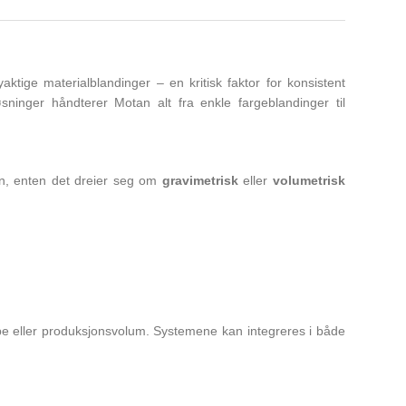
ktige materialblandinger – en kritisk faktor for konsistent
sninger håndterer Motan alt fra enkle fargeblandinger til
en, enten det dreier seg om
gravimetrisk
eller
volumetrisk
pe eller produksjonsvolum. Systemene kan integreres i både