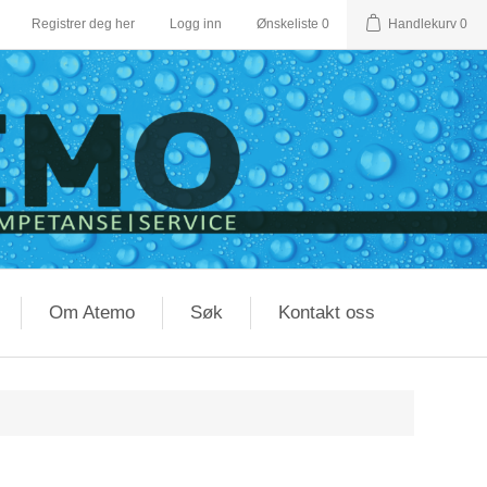
Registrer deg her
Logg inn
Ønskeliste
0
Handlekurv
0
Om Atemo
Søk
Kontakt oss