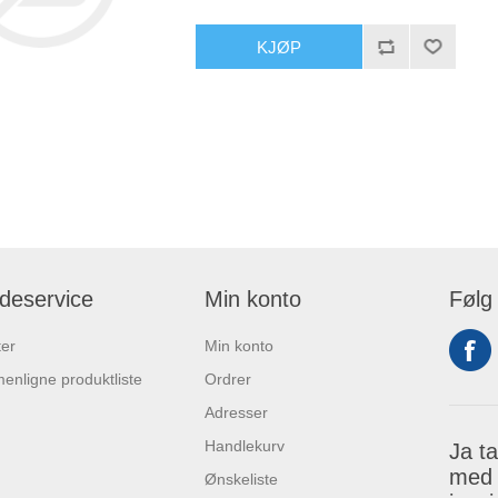
KJØP
deservice
Min konto
Følg
er
Min konto
nligne produktliste
Ordrer
Adresser
Handlekurv
Ja t
med 
Ønskeliste