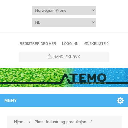
REGISTRER DEG HER
LOGG INN
ØNSKELISTE
0
HANDLEKURV
0
MENY
Hjem
/
Plast- Industri og produksjon
/