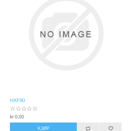
HXF90
kr 0,00
KJØP