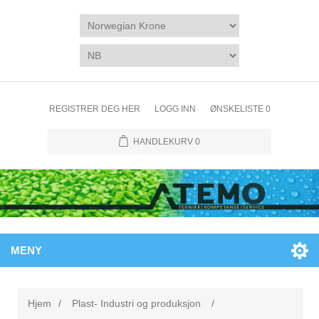
REGISTRER DEG HER
LOGG INN
ØNSKELISTE
0
HANDLEKURV
0
MENY
Hjem
/
Plast- Industri og produksjon
/