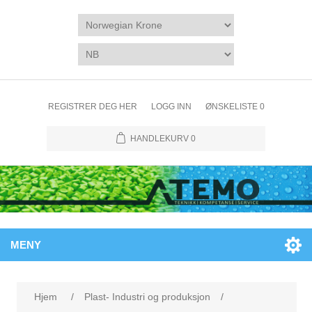
REGISTRER DEG HER
LOGG INN
ØNSKELISTE
0
HANDLEKURV
0
MENY
Attributtnavn
Attributtverdi
Hjem
/
Plast- Industri og produksjon
/