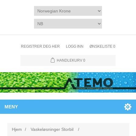
REGISTRER DEG HER
LOGG INN
ØNSKELISTE
0
HANDLEKURV
0
MENY
Hjem
/
Vaskeløsninger Storbil
/