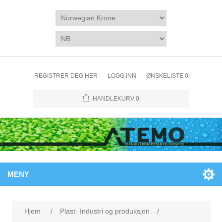
REGISTRER DEG HER
LOGG INN
ØNSKELISTE
0
HANDLEKURV
0
MENY
Attributtnavn
Attributtverdi
Hjem
/
Plast- Industri og produksjon
/