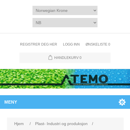
REGISTRER DEG HER
LOGG INN
ØNSKELISTE
0
HANDLEKURV
0
MENY
Hjem
/
Plast- Industri og produksjon
/