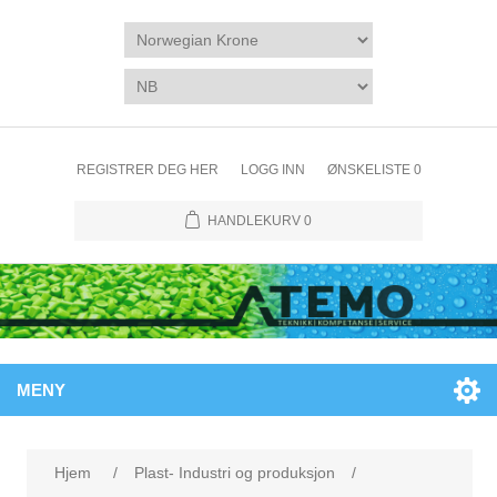
REGISTRER DEG HER
LOGG INN
ØNSKELISTE
0
HANDLEKURV
0
MENY
Hjem
/
Plast- Industri og produksjon
/