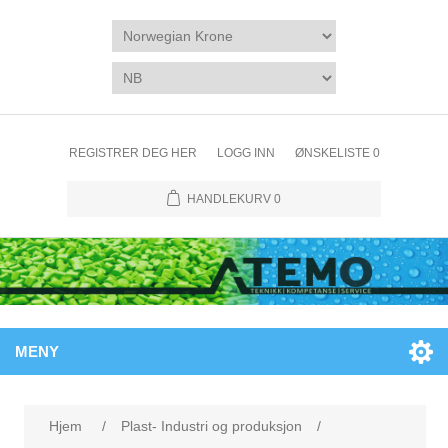
REGISTRER DEG HER
LOGG INN
ØNSKELISTE
0
HANDLEKURV
0
MENY
Hjem
/
Plast- Industri og produksjon
/