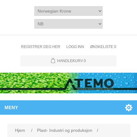
REGISTRER DEG HER
LOGG INN
ØNSKELISTE
0
HANDLEKURV
0
MENY
Hjem
/
Plast- Industri og produksjon
/