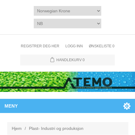
REGISTRER DEG HER
LOGG INN
ØNSKELISTE
0
HANDLEKURV
0
MENY
Hjem
/
Plast- Industri og produksjon