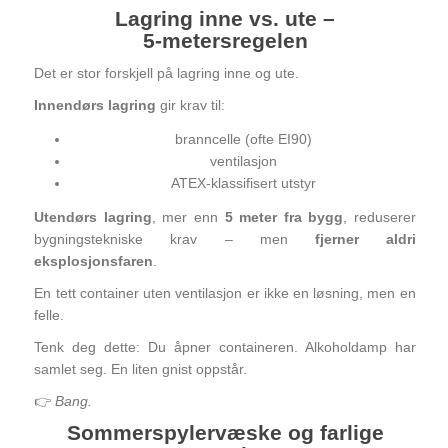
Lagring inne vs. ute –
5‑metersregelen
Det er stor forskjell på lagring inne og ute.
Innendørs lagring
gir krav til:
branncelle (ofte EI90)
ventilasjon
ATEX‑klassifisert utstyr
Utendørs lagring
, mer enn
5 meter fra bygg
, reduserer
bygningstekniske krav – men
fjerner aldri
eksplosjonsfaren
.
En tett container uten ventilasjon er ikke en løsning, men en
felle.
Tenk deg dette: Du åpner containeren. Alkoholdamp har
samlet seg. En liten gnist oppstår.
👉
Bang.
Sommerspylervæske og farlige