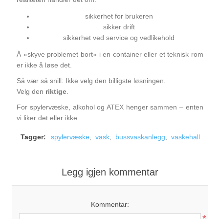
sikkerhet for brukeren
sikker drift
sikkerhet ved service og vedlikehold
Å «skyve problemet bort» i en container eller et teknisk rom
er ikke å løse det.
Så vær så snill: Ikke velg den billigste løsningen.
Velg den
riktige
.
For spylervæske, alkohol og ATEX henger sammen – enten
vi liker det eller ikke.
Tagger:
spylervæske
,
vask
,
bussvaskanlegg
,
vaskehall
Legg igjen kommentar
Kommentar:
*