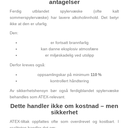
antagelser
Ferdig utblandet spylervæske (ofte kalt
sommerspylervæske) har lavere alkoholinnhold. Det betyr
ikke at den er ufarlig.
Den:
er fortsatt brannfarlig
kan danne eksplosiv atmosfære
er miljøskadelig ved utslipp
Derfor kreves også:
oppsamlingskar på minimum
110 %
kontrollert håndtering
Av sikkerhetshensyn bør også ferdigblandet spylervæske
behandles som ATEX‑relevant.
Dette handler ikke om kostnad – men
sikkerhet
ATEX‑tiltak oppfattes ofte som overdrevet og kostbart. I
realiteten handler det om: