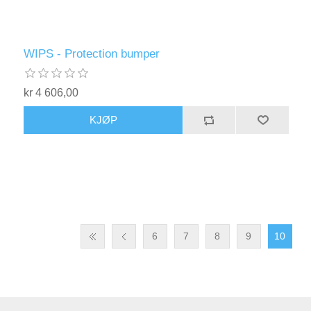
WIPS - Protection bumper
kr 4 606,00
KJØP
6
7
8
9
10