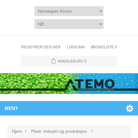
REGISTRER DEG HER
LOGG INN
ØNSKELISTE
0
HANDLEKURV
0
MENY
Hjem
/
Plast- Industri og produksjon
/