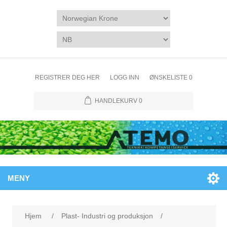
REGISTRER DEG HER
LOGG INN
ØNSKELISTE
0
HANDLEKURV
0
MENY
Hjem
/
Plast- Industri og produksjon
/