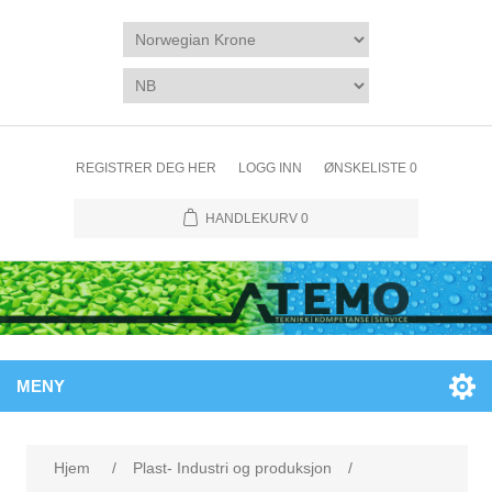
REGISTRER DEG HER
LOGG INN
ØNSKELISTE
0
HANDLEKURV
0
MENY
Hjem
/
Plast- Industri og produksjon
/